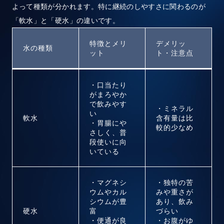
よって種類が分かれます。特に継続のしやすさに関わるのが
「軟水」と「硬水」の違いです。
特徴とメリ
デメリッ
水の種類
ット
ト・注意点
・口当たり
がまろやか
で飲みやす
・ミネラル
い
軟水
含有量は比
・胃腸にや
較的少なめ
さしく、普
段使いに向
いている
・マグネシ
・独特の苦
ウムやカル
みや重さが
シウムが豊
あり、飲み
硬水
富
づらい
・便通が良
・お腹がゆ