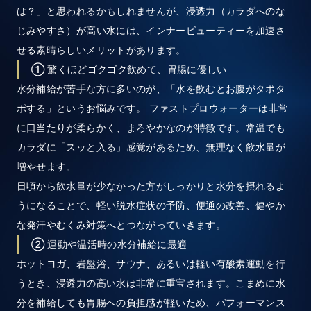
は？」と思われるかもしれませんが、浸透力（カラダへのな
じみやすさ）が高い水には、インナービューティーを加速さ
せる素晴らしいメリットがあります。
① 驚くほどゴクゴク飲めて、胃腸に優しい
水分補給が苦手な方に多いのが、「水を飲むとお腹がタポタ
ポする」というお悩みです。 ファストプロウォーターは非常
に口当たりが柔らかく、まろやかなのが特徴です。常温でも
カラダに「スッと入る」感覚があるため、無理なく飲水量が
増やせます。
日頃から飲水量が少なかった方がしっかりと水分を摂れるよ
うになることで、軽い脱水症状の予防、便通の改善、健やか
な発汗やむくみ対策へとつながっていきます。
② 運動や温活時の水分補給に最適
ホットヨガ、岩盤浴、サウナ、あるいは軽い有酸素運動を行
うとき、浸透力の高い水は非常に重宝されます。こまめに水
分を補給しても胃腸への負担感が軽いため、パフォーマンス