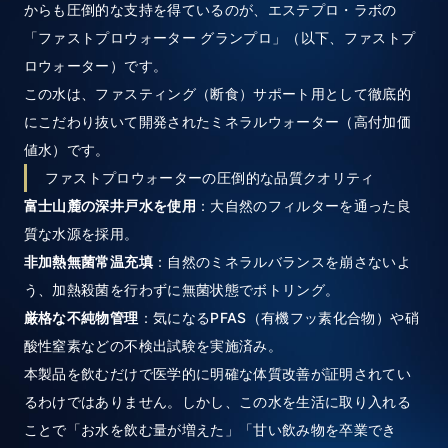
からも圧倒的な支持を得ているのが、エステプロ・ラボの
「ファストプロウォーター グランプロ」（以下、ファストプ
ロウォーター）です。
この水は、ファスティング（断食）サポート用として徹底的
にこだわり抜いて開発されたミネラルウォーター（高付加価
値水）です。
ファストプロウォーターの圧倒的な品質クオリティ
富士山麓の深井戸水を使用
：大自然のフィルターを通った良
質な水源を採用。
非加熱無菌常温充填
：自然のミネラルバランスを崩さないよ
う、加熱殺菌を行わずに無菌状態でボトリング。
厳格な不純物管理
：気になるPFAS（有機フッ素化合物）や硝
酸性窒素などの不検出試験を実施済み。
本製品を飲むだけで医学的に明確な体質改善が証明されてい
るわけではありません。しかし、この水を生活に取り入れる
ことで「お水を飲む量が増えた」「甘い飲み物を卒業でき