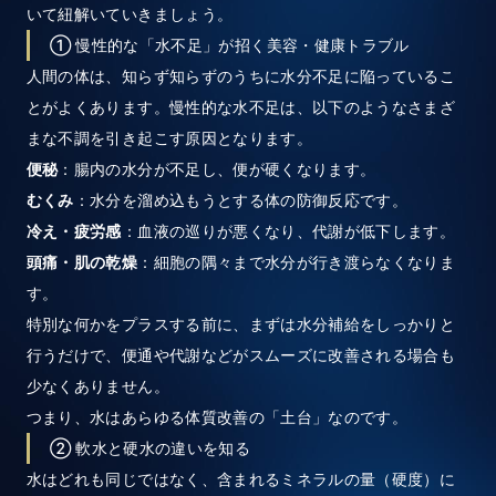
いて紐解いていきましょう。
① 慢性的な「水不足」が招く美容・健康トラブル
人間の体は、知らず知らずのうちに水分不足に陥っているこ
とがよくあります。慢性的な水不足は、以下のようなさまざ
まな不調を引き起こす原因となります。
便秘
：腸内の水分が不足し、便が硬くなります。
むくみ
：水分を溜め込もうとする体の防御反応です。
冷え・疲労感
：血液の巡りが悪くなり、代謝が低下します。
頭痛・肌の乾燥
：細胞の隅々まで水分が行き渡らなくなりま
す。
特別な何かをプラスする前に、まずは水分補給をしっかりと
行うだけで、便通や代謝などがスムーズに改善される場合も
少なくありません。
つまり、水はあらゆる体質改善の「土台」なのです。
② 軟水と硬水の違いを知る
水はどれも同じではなく、含まれるミネラルの量（硬度）に