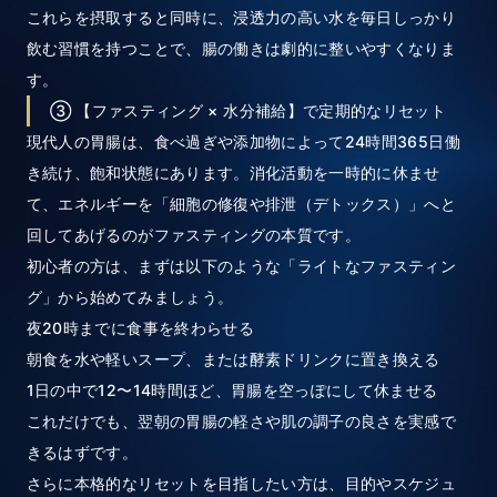
これらを摂取すると同時に、浸透力の高い水を毎日しっかり
飲む習慣を持つことで、腸の働きは劇的に整いやすくなりま
す。
③ 【ファスティング × 水分補給】で定期的なリセット
現代人の胃腸は、食べ過ぎや添加物によって24時間365日働
き続け、飽和状態にあります。消化活動を一時的に休ませ
て、エネルギーを「細胞の修復や排泄（デトックス）」へと
回してあげるのがファスティングの本質です。
初心者の方は、まずは以下のような「ライトなファスティン
グ」から始めてみましょう。
夜20時までに食事を終わらせる
朝食を水や軽いスープ、または酵素ドリンクに置き換える
1日の中で12〜14時間ほど、胃腸を空っぽにして休ませる
これだけでも、翌朝の胃腸の軽さや肌の調子の良さを実感で
きるはずです。
さらに本格的なリセットを目指したい方は、目的やスケジュ