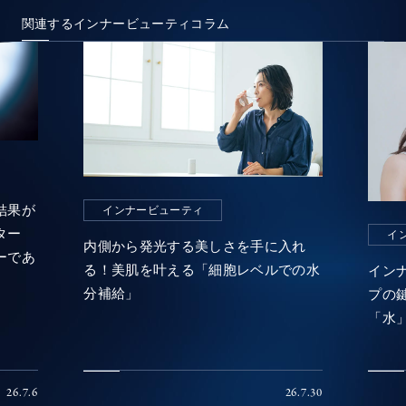
関連するインナービューティコラム
結果が
インナービューティ
ター
イ
内側から発光する美しさを手に入れ
ーであ
る！美肌を叶える「細胞レベルでの水
イン
分補給」
プの
「水
26.7.6
26.7.30