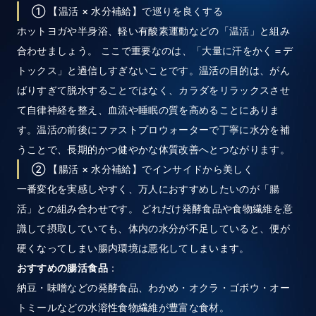
① 【温活 × 水分補給】で巡りを良くする
ホットヨガや半身浴、軽い有酸素運動などの「温活」と組み
合わせましょう。 ここで重要なのは、「大量に汗をかく＝デ
トックス」と過信しすぎないことです。温活の目的は、がん
ばりすぎて脱水することではなく、カラダをリラックスさせ
て自律神経を整え、血流や睡眠の質を高めることにありま
す。温活の前後にファストプロウォーターで丁寧に水分を補
うことで、長期的かつ健やかな体質改善へとつながります。
② 【腸活 × 水分補給】でインサイドから美しく
一番変化を実感しやすく、万人におすすめしたいのが「腸
活」との組み合わせです。 どれだけ発酵食品や食物繊維を意
識して摂取していても、体内の水分が不足していると、便が
硬くなってしまい腸内環境は悪化してしまいます。
おすすめの腸活食品
：
納豆・味噌などの発酵食品、わかめ・オクラ・ゴボウ・オー
トミールなどの水溶性食物繊維が豊富な食材。