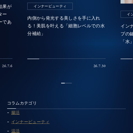
結果が
インナービューティ
ター
イ
内側から発光する美しさを手に入れ
ーであ
る！美肌を叶える「細胞レベルでの水
イン
分補給」
プの
「水
26.7.6
26.7.30
1
2
3
コラムカテゴリ
腸活
インナービューティ
温活