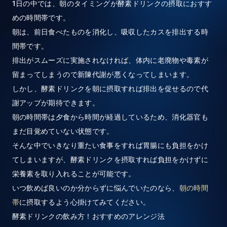
1日の中では、朝のタイミングが酵素ドリンクの摂取におすす
めの時間帯です。
朝は、前日食べたものを消化し、吸収したカスを排出する時
間帯です。
排出がスムーズに実施されなければ、体内に老廃物や毒素が
留まってしまうので新陳代謝が悪くなってしまいます。
しかし、酵素ドリンクを朝に摂取すれば排出を促せるので代
謝アップが期待できます。
朝の時間帯は夕食から時間が経過しているため、消化器官も
まだ目覚めていない状態です。
そんな中でいきなり重たい食事をすれば胃腸にも負担をかけ
てしまいますが、酵素ドリンクを摂取すれば負担をかけずに
栄養素を取り入れることが可能です。
いつ飲めば良いのか分からずに悩んでいたのなら、
朝の時間
帯
に摂取するよう心掛けてみてください。
酵素ドリンクの飲み方！おすすめのアレンジ法