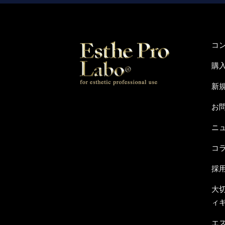
コ
購
新
お
ニ
コ
採
大
ィ
エ