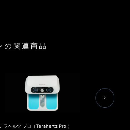
ションの関連商品
Next
テラヘルツ プロ（Terahertz Pro.）
Pro Lab