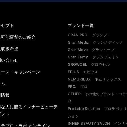
ンセプト
ブランド一覧
GRAN PRO. グランプロ
入可能店舗のご紹介
Gran Medic グランメディック
規取扱希望
Gran Move グランムーブ
Gran Femin グランフェミン
問い合わせ
GROWCEL グロウセル
ュース・キャンペーン
EPIUS エピウス
NEMURILUX ネムリラックス
ラム
PRO. プロ
OTHER その他のブランド・コラ
用情報
品
切な人に贈るインナービューテ
Pro Labo Solution プロラボソ
ギフト
ション
INNER BEAUTY SALON イン
ステプロ・ラボ オンライン