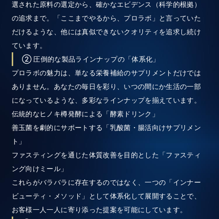
選された原料の選定から、確かなエビデンス（科学的根拠）
の追求まで。「ここまでやるから、プロラボ」と言っていた
だけるような、他には真似できないクオリティを追求し続け
ています。
② 圧倒的な製品ラインナップの「体系化」
プロラボの魅力は、単なる栄養補給のサプリメントだけでは
ありません。あなたの毎日を彩り、いつの間にか生活の一部
になっているような、多彩なラインナップを揃えています。
伝統的なヒノキ樽発酵による「酵素ドリンク」
善玉菌を劇的にサポートする「乳酸菌・腸活向けサプリメン
ト」
ファスティングを通じた体質改善を目的とした「ファスティ
ング向けミール」
これらがバラバラに存在するのではなく、一つの「インナー
ビューティ・メソッド」として体系化して展開することで、
お客様一人一人に寄り添った提案を可能にしています。