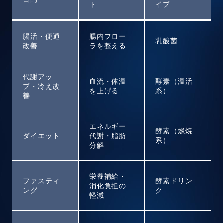
ト
イプ
腸活・便通
腸内フロー
乳酸菌
改善
ラを整える
代謝アッ
血流・体温
酵素（温活
プ・冷え改
を上げる
系）
善
エネルギー
酵素（燃焼
ダイエット
代謝・脂肪
系）
分解
栄養補給・
ファスティ
酵素ドリン
消化負担の
ング
ク
軽減