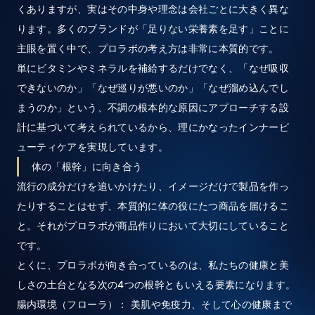
くありますが、実はその中身や理念は会社ごとに大きく異な
ります。多くのブランドが「足りない栄養素を足す」ことに
主眼を置く中で、プロラボの考え方は非常に本質的です。
単にビタミンやミネラルを補給するだけでなく、「なぜ吸収
できないのか」「なぜ巡りが悪いのか」「なぜ溜め込んでし
まうのか」という、不調の根本的な原因にアプローチする設
計に基づいて考えられているから、理にかなったインナービ
ューティケアを実現しています。
体の「根幹」に向き合う
流行の成分だけを追いかけたり、イメージだけで製品を作っ
たりすることはせず、本質的に体の役にたつ商品を届けるこ
と。それがプロラボが商品作りにおいて大切にしていること
です。
とくに、プロラボが向き合っているのは、私たちの健康と美
しさの土台となる次の4つの根幹ともいえる要素になります。
腸内環境（フローラ）： 美肌や免疫力、そして心の健康まで