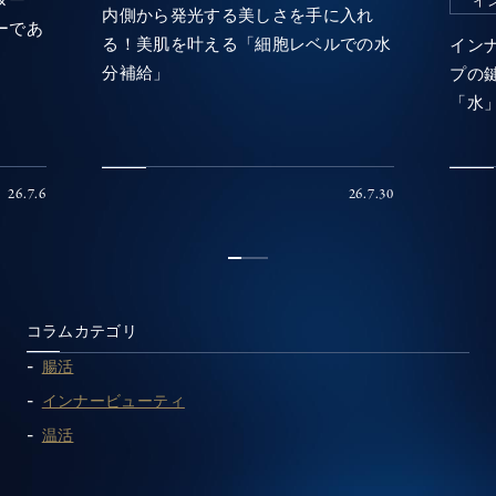
イ
内側から発光する美しさを手に入れ
ーであ
る！美肌を叶える「細胞レベルでの水
イン
分補給」
プの
「水
26.7.6
26.7.30
1
2
3
コラムカテゴリ
腸活
インナービューティ
温活