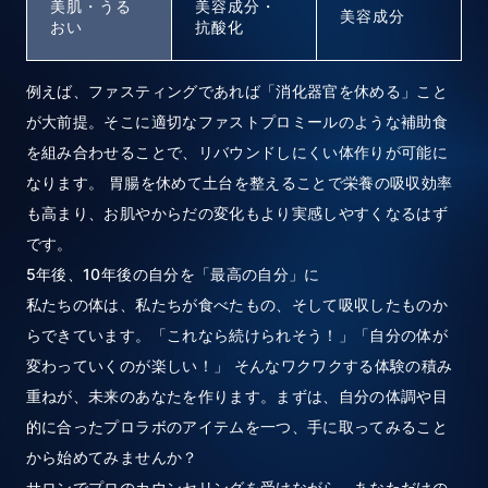
美肌・うる
美容成分・
美容成分
おい
抗酸化
例えば、ファスティングであれば「消化器官を休める」こと
が大前提。そこに適切なファストプロミールのような補助食
を組み合わせることで、リバウンドしにくい体作りが可能に
なります。 胃腸を休めて土台を整えることで栄養の吸収効率
も高まり、お肌やからだの変化もより実感しやすくなるはず
です。
5年後、10年後の自分を「最高の自分」に
私たちの体は、私たちが食べたもの、そして吸収したものか
らできています。「これなら続けられそう！」「自分の体が
変わっていくのが楽しい！」 そんなワクワクする体験の積み
重ねが、未来のあなたを作ります。まずは、自分の体調や目
的に合ったプロラボのアイテムを一つ、手に取ってみること
から始めてみませんか？
サロンでプロのカウンセリングを受けながら、あなただけの