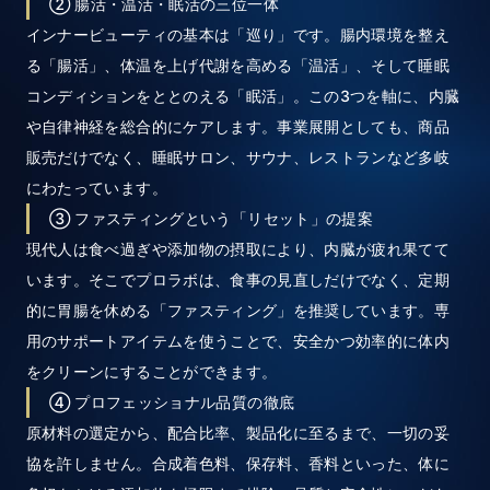
② 腸活・温活・眠活の三位一体
インナービューティの基本は「巡り」です。腸内環境を整え
る「腸活」、体温を上げ代謝を高める「温活」、そして睡眠
コンディションをととのえる「眠活」。この3つを軸に、内臓
や自律神経を総合的にケアします。事業展開としても、商品
販売だけでなく、睡眠サロン、サウナ、レストランなど多岐
にわたっています。
③ ファスティングという「リセット」の提案
現代人は食べ過ぎや添加物の摂取により、内臓が疲れ果てて
います。そこでプロラボは、食事の見直しだけでなく、定期
的に胃腸を休める「ファスティング」を推奨しています。専
用のサポートアイテムを使うことで、安全かつ効率的に体内
をクリーンにすることができます。
④ プロフェッショナル品質の徹底
原材料の選定から、配合比率、製品化に至るまで、一切の妥
協を許しません。合成着色料、保存料、香料といった、体に