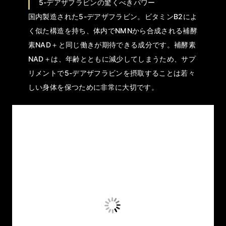
5-デアザフラビンの驚くべきパワー
国内製造された5-デアザフラビン。ビタミンB2によ
く似た構造を持ち、体内でNMNから合成される補酵
素NAD＋と同じ働きが期待できる成分です。補酵素
NAD＋は、年齢とともに減少してしまうため、サプ
リメントで5-デアザフラビンを摂取することは若々
しい身体を保つために非常に大切です。