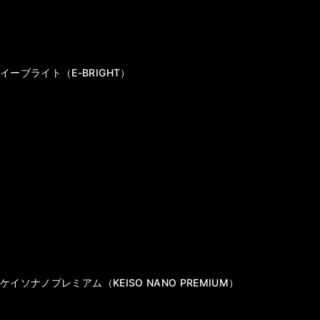
植物性プロテイン
ハーブティー
解析キット
フェイスケア
ボディケア・バスアイテム
フェムケア
グッズ・その他