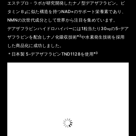
エステプロ・ラボが研究開発したナノ型デアザフラビン。ビ
タミンＢ₂に似た構造を持つNAD+のサポート栄養素であり、
NMNの次世代成分として世界から注目を集めています。
デアザフラビンハイドロハイパーには1粒当たり30㎎の5-デア
※2
ザフラビンを配合しナノ化吸収技術
や水素発生技術を採用
した商品化に成功しました。
※3
＊日本製 5-デアザフラビンTND1128を使用