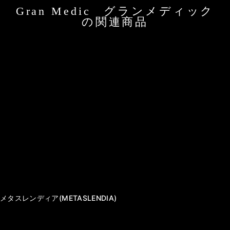
Gran Medic グランメディック
の関連商品
ンキッ
メタスレンディア(METASLENDIA)
マルチ
K（MU
E・K
1
2
3
4
5
6
7
8
9
1
1
1
1
1
1
1
0
1
2
3
4
5
6