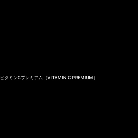
大切な人に贈るインナービューティギフト
エステプロ・ラボ オンライン
深層睡眠美容サロン NEMURY
【NEW】スリープ＆リカバリーデバイス「WOTT」
Copyright (C) 2019 Pro Labo Holdings Co.,Ltd. All rights reserved.
当サイトに掲載のコピーおよび画像等、すべてのデータを無断で複写・転載す
ることは、著作権法等で禁じられています。