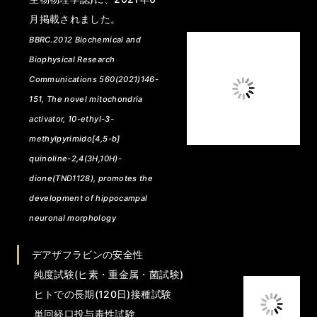
月掲載されました。
BBRC.2012 Biochemical and
Biophysical Research
Communications 560(2021)146-
151, The novel mitochondria
activator, 10-ethyl-3-
methylpyrimido[4,5-b]
quinoline-2,4(3H,10H)-
dione(TND1128), promotes the
development of hippocampal
neuronal morphology
デアザフラビンの安全性
純度試験(ヒ素・重金属・菌試験)
ヒトでの長期(120日)接種試験
単回経口投与毒性試験