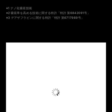
※1 ナノ化吸収技術
※2 吸収率を高める技術に関する特許「特許 第6842091号」
※3 デアザフラビンに関する特許「特許 第6717989号」