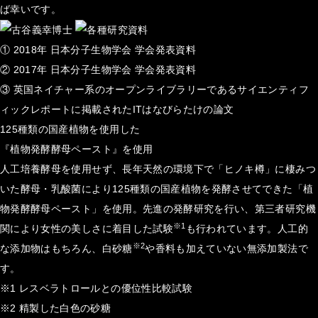
ば幸いです。
① 2018年 日本分子生物学会 学会発表資料
② 2017年 日本分子生物学会 学会発表資料
③ 英国ネイチャー系のオープンライブラリーであるサイエンティフ
ィックレポートに掲載されたITはなびらたけの論文
125種類の国産植物を使用した
『植物発酵酵母ペースト』を使用
人工培養酵母を使用せず、長年天然の環境下で「ヒノキ樽」に棲みつ
いた酵母・乳酸菌により125種類の国産植物を発酵させてできた「植
物発酵酵母ペースト」を使用。先進の発酵研究を行い、第三者研究機
※1
関により女性の美しさに着目した試験
も行われています。人工的
※2
な添加物はもちろん、白砂糖
や香料も加えていない無添加製法で
す。
※1 レスベラトロールとの優位性比較試験
※2 精製した白色の砂糖