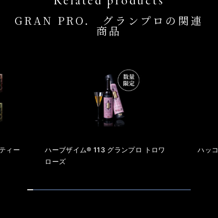
GRAN PRO. グランプロの関連
商品
ティー
ハーブザイム® 113 グランプロ トロワ
ハッコ
ローズ
1
2
3
4
5
6
7
8
9
1
1
1
1
1
1
1
1
1
1
2
2
2
2
2
2
2
2
2
0
1
2
3
4
5
6
7
8
9
0
1
2
3
4
5
6
7
8