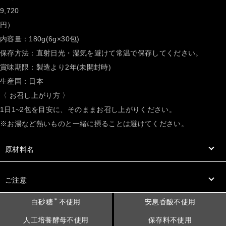
9,720
円）
内容量：180g(6g×30包)
保存方法：直射日光・湿気を避けて常温で保存してください。
賞味期限：製造より2年(未開封時)
生産国：日本
〈 お召し上がり方 〉
1日1~2包を目安に、そのままお召し上がりください。
※お湯など熱いものと一緒に摂ることは避けてください。
原材料名
ご注意
＊
白砂糖
不使用
安息香酸不使用
人工培養酵母不使用
保存料不使用