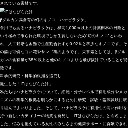
されている素材です。
βグルカン高含有の幻のキノコ「ハナビラタケ」
食用でもあるハナビラタケは、標高1,000ｍ以上の針葉樹林の日陰と
いう極めて限られた環境でしか生育しないため“幻のキノコ”といわ
れ、人工栽培も困難で生産割合わずか0.02％と稀少なキノコです。そ
の姿は可憐な白い花やサンゴ礁のようです。栄養素としては、βグル
カンの含有量が35％以上と他のキノコよりも飛び抜けていることが特
徴です。
科学的研究・科学的根拠を追究し
誕生した「ITはなびらたけ」
私たちはハナビラタケについて、細胞・分子レベルで有用成分やメカ
ニズムの科学的根拠を明らかにするために研究・試験・臨床試験に取
り組んでまいりました。そして、ハナビラタケに有用性の高い作用を
持つ新しいカテゴリーの物質を発見し「ITはなびらたけ」と命名しま
した。悩みを抱えている女性のみなさまの健康サポートに貢献できれ