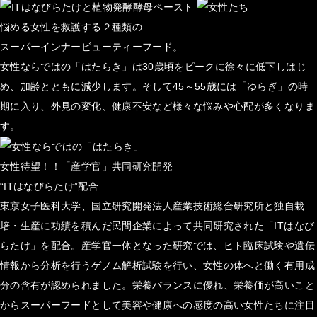
悩める女性を救護する２種類の
スーパーインナービューティーフード。
女性ならではの「はたらき」は30歳頃をピークに徐々に低下しはじ
め、加齢とともに減少します。そして45～55歳には「ゆらぎ」の時
期に入り、外見の変化、健康不安など様々な悩みや心配が多くなりま
す。
女性待望！！「産学官」共同研究開発
“ITはなびらたけ”配合
東京女子医科大学、国立研究開発法人産業技術総合研究所と独自栽
培・生産に功績を積んだ民間企業によって共同研究された「ITはなび
らたけ」を配合。産学官一体となった研究では、ヒト臨床試験や遺伝
情報から分析を行うゲノム解析試験を行い、女性の体へと働く有用成
分の含有が認められました。栄養バランスに優れ、栄養価が高いこと
からスーパーフードとして美容や健康への感度の高い女性たちに注目