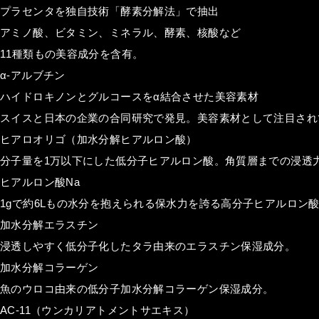
プラセンタを独自技術「酵素分解法」で抽出
アミノ酸、ビタミン、ミネラル、酵素、核酸など
11種類もの美容成分を含有。
α-アルブチン
ハイドロキノンとグルコースをα結合させた美容素材
スイスと日本の企業の合同研究で発見。美容素材として注目され
ヒアロオリゴ（加水分解ヒアルロン酸）
分子量を1万以下にした低分子ヒアルロン酸。角質層までの浸透
ヒアルロン酸Na
1gで約6Lもの水分を抱えられる保水力を誇る高分子ヒアルロン
加水分解エラスチン
浸透しやすく低分子化したタラ由来のエラスチン保湿成分。
加水分解コラーゲン
魚のウロコ由来の低分子加水分解コラーゲン保湿成分。
AC-11（ウンカリアトメントサエキス）