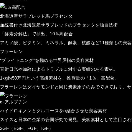
北海道産サラブレッド馬プラセンタ
血統書付き北海道産サラブレッドのプラセンタを独自技術
「酵素分解法」で抽出。
10
％高配合
アミノ酸、ビタミン、ミネラル、酵素、核酸など11種類もの美
フラーレン
“ブライトニング”を極める世界屈指の美容素材
直射日光や加齢によるトラブルに対する実績のある素材。
1kg約50万円という高級素材を、推奨量の「1％」高配合。
フラーレンはダイヤモンドと同じ炭素原子のみでできており、サ
α-アルブチン
ハイドロキノンとグルコースをα結合させた美容素材
スイスと日本の企業の合同研究で発見。美容素材として注目され
3
GF（EGF、FGF、IGF）