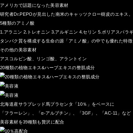
アメリカで話題になった美容素材
研究者Dr.PEPOが見出した南米のキャッツクロー樹皮のエキス。
5
種類のアミノ酸
1
.アラニン
2
.トレオニン
3
.アルギニン
4
.セリン
5
.ポリアスパラギ
タンパク質を構成する生命の源「アミノ酸」の中でも優れた特徴
その他の美容素材
アスコルビン酸、リンゴ酸、アラントイン
20
種類の植物エキス&ハーブエキスの整肌成分
北海道産サラブレッド馬プラセンタ「
10
％」をベースに
「フラーレン」、「α-アルブチン」、「
3
GF」、「AC-11」など
美容素材を
39
種類も贅沢に配合