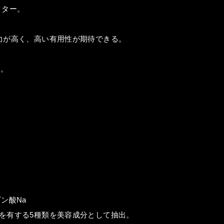
クター。
力が高く、高い有用性が期待できる。
酸。
ン酸Na
を有する5種類を美容成分として抽出。