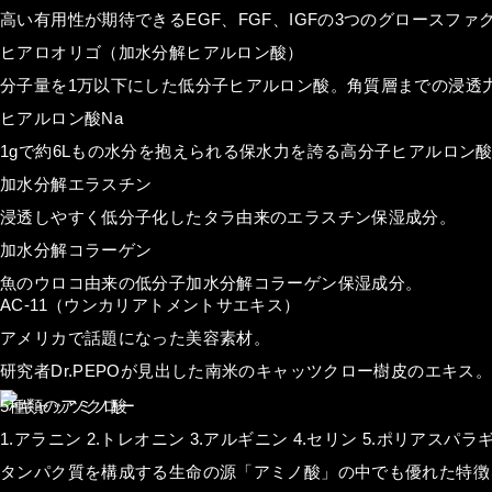
高い有用性が期待できるEGF、FGF、IGFの3つのグロースファ
ヒアロオリゴ（加水分解ヒアルロン酸）
分子量を1万以下にした低分子ヒアルロン酸。角質層までの浸透
ヒアルロン酸Na
1gで約6Lもの水分を抱えられる保水力を誇る高分子ヒアルロン
加水分解エラスチン
浸透しやすく低分子化したタラ由来のエラスチン保湿成分。
加水分解コラーゲン
魚のウロコ由来の低分子加水分解コラーゲン保湿成分。
AC-11（ウンカリアトメントサエキス）
アメリカで話題になった美容素材。
研究者Dr.PEPOが見出した南米のキャッツクロー樹皮のエキス。
5
種類のアミノ酸
1
.アラニン
2
.トレオニン
3
.アルギニン
4
.セリン
5
.ポリアスパラギ
タンパク質を構成する生命の源「アミノ酸」の中でも優れた特徴